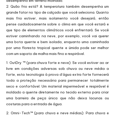
desempenho em terreno molhado.
2. Quão frio está? A temperatura também desempenha um
grande fator no tipo de calçado que você seleciona. Quanto
mais frio estiver, mais isolamento você desejará, então
pense cuidadosamente sobre o clima em que você estará e
que tipo de elementos climáticos você enfrentará. Se você
estiver caminhando na neve, por exemplo, você vai querer
uma bota quente e bem isolada, enquanto uma caminhada
por uma floresta tropical quente e úmida pode ser melhor
com um sapato de malha mais fino e respirável.
1. OutDry ™ (para chuva forte e neve): Se você estiver ao ar
livre em condições adversas sob chuva ou neve média a
forte, esta tecnologia à prova d’água extra forte fornecerá
toda a proteção necessária para permanecer totalmente
seco e confortável. Um material impermeável e respirável é
moldado a quente diretamente no tecido externo para criar
uma barreira de peça única que não deixa lacunas ou
costuras para a entrada de água.
2. Omni-Tech™ (para chuva e neve médias): Para chuva e