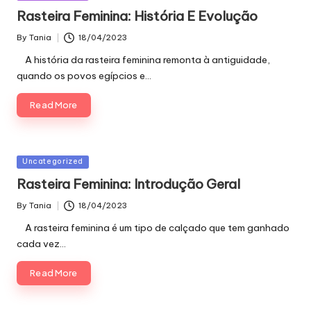
in
Rasteira Feminina: História E Evolução
By
Tania
18/04/2023
Posted
by
A história da rasteira feminina remonta à antiguidade,
quando os povos egípcios e…
Read More
Posted
Uncategorized
in
Rasteira Feminina: Introdução Geral
By
Tania
18/04/2023
Posted
by
A rasteira feminina é um tipo de calçado que tem ganhado
cada vez…
Read More