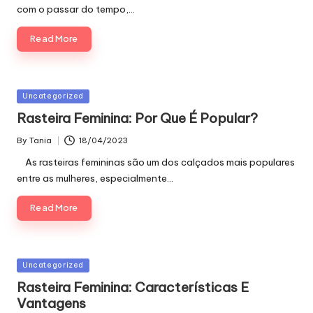
com o passar do tempo,…
Read More
Posted
Uncategorized
in
Rasteira Feminina: Por Que É Popular?
By
Tania
18/04/2023
Posted
by
As rasteiras femininas são um dos calçados mais populares
entre as mulheres, especialmente…
Read More
Posted
Uncategorized
in
Rasteira Feminina: Características E
Vantagens