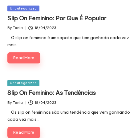
Posted
Uncategorized
in
Slip On Feminino: Por Que É Popular
By
Tania
18/04/2023
Posted
by
O slip on feminino é um sapato que tem ganhado cada vez
mais…
Read More
Posted
Uncategorized
in
Slip On Feminino: As Tendências
By
Tania
18/04/2023
Posted
by
Os slip on femininos são uma tendência que vem ganhando
cada vez mais…
Read More