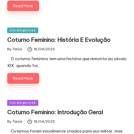
Read More
Posted
Uncategorized
in
Coturno Feminino: História E Evolução
By
Tania
18/04/2023
Posted
by
O coturno feminino tem uma história que remonta ao século
XIX, quando foi…
Read More
Posted
Uncategorized
in
Coturno Feminino: Introdução Geral
By
Tania
18/04/2023
Posted
by
Coturnos foram inicialmente criados para uso militar, mas