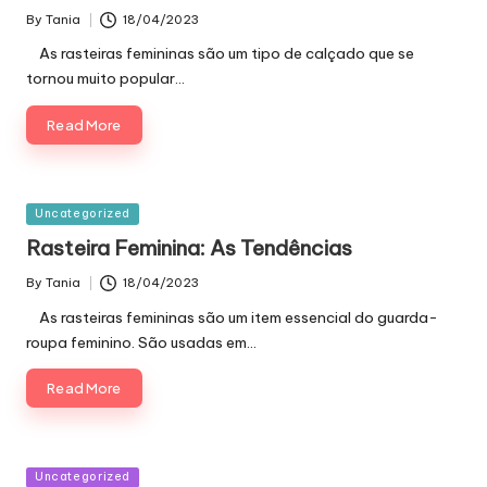
By
Tania
18/04/2023
Posted
by
As rasteiras femininas são um tipo de calçado que se
tornou muito popular…
Read More
Posted
Uncategorized
in
Rasteira Feminina: As Tendências
By
Tania
18/04/2023
Posted
by
As rasteiras femininas são um item essencial do guarda-
roupa feminino. São usadas em…
Read More
Posted
Uncategorized