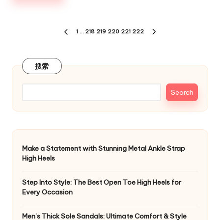
Posts
1
…
218
219
220
221
222
PREVIOUS
NEXT
navigation
PAGE
PAGE
搜索
Search
Make a Statement with Stunning Metal Ankle Strap
High Heels
Step Into Style: The Best Open Toe High Heels for
Every Occasion
Men’s Thick Sole Sandals: Ultimate Comfort & Style