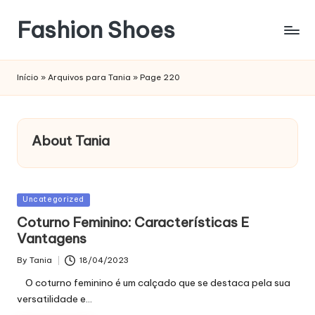
Fashion Shoes
Início
»
Arquivos para Tania
»
Page 220
About Tania
Posted
Uncategorized
in
Coturno Feminino: Características E
Vantagens
By
Tania
18/04/2023
Posted
by
O coturno feminino é um calçado que se destaca pela sua
versatilidade e…