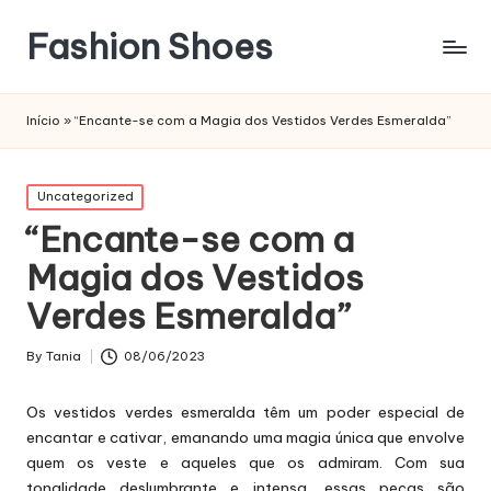
Fashion Shoes
Início
»
“Encante-se com a Magia dos Vestidos Verdes Esmeralda”
Posted
Uncategorized
in
“Encante-se com a
Magia dos Vestidos
Verdes Esmeralda”
By
Tania
08/06/2023
Posted
by
Os vestidos verdes esmeralda têm um poder especial de
encantar e cativar, emanando uma magia única que envolve
quem os veste e aqueles que os admiram. Com sua
tonalidade deslumbrante e intensa, essas peças são